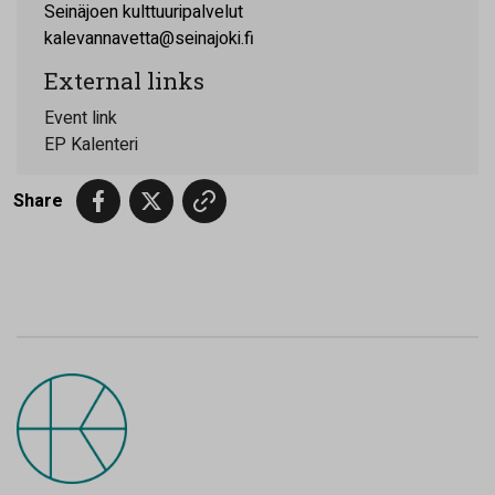
Seinäjoen kulttuuripalvelut
kalevannavetta@seinajoki.fi
External links
Event link
EP Kalenteri
Share