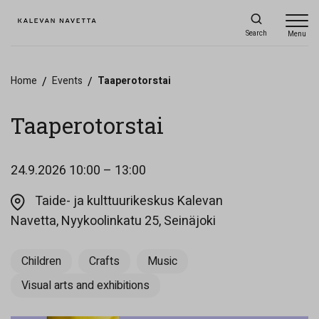
Search
Menu
Home
/
Events
/
Taaperotorstai
Taaperotorstai
24.9.2026
10:00 – 13:00
Taide- ja kulttuurikeskus Kalevan
Opens in a new ta
Navetta, Nyykoolinkatu 25, Seinäjoki
Children
Crafts
Music
Visual arts and exhibitions