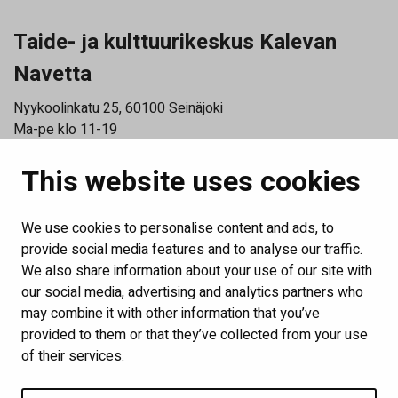
Taide- ja kulttuurikeskus Kalevan
Navetta
Nyykoolinkatu 25, 60100 Seinäjoki
Ma-pe klo 11-19
La klo 11-15
This website uses cookies
Katso poikkeusaukioloajat
Tilaa uutiskirjeemme
We use cookies to personalise content and ads, to
Links
provide social media features and to analyse our traffic.
We also share information about your use of our site with
Show my cookie settings
our social media, advertising and analytics partners who
may combine it with other information that you’ve
provided to them or that they’ve collected from your use
Follow us
of their services.