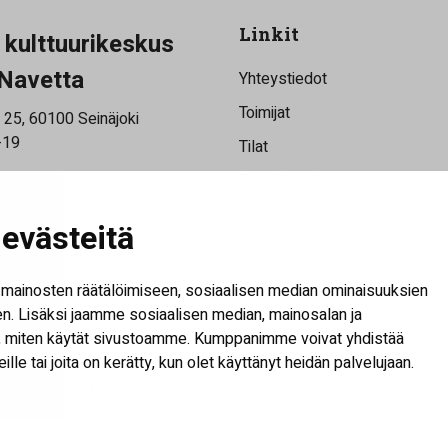
Linkit
a kulttuurikeskus
Navetta
Yhteystiedot
Toimijat
 25, 60100 Seinäjoki
-19
Tilat
Tapahtumat
saukioloajat
rjeemme
Kokouspaketit
evästeitä
Palaute
Näytä evästeasetukset
mainosten räätälöimiseen, sosiaalisen median ominaisuuksien
. Lisäksi jaamme sosiaalisen median, mainosalan ja
tä, miten käytät sivustoamme. Kumppanimme voivat yhdistää
heille tai joita on kerätty, kun olet käyttänyt heidän palvelujaan.
Saavutettavuusseloste
| © Kalevan Navetta 2026