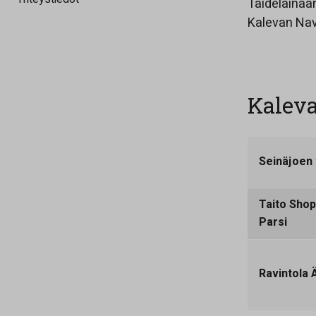
Taidelainaam
Kalevan Nav
Kaleva
Seinäjoen 
Taito Shop
Parsi
Ravintola Ä