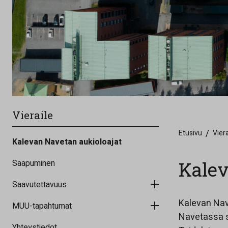
Vieraile
Etusivu
/
Viera
Kalevan Navetan aukioloajat
Kalev
Saapuminen
Saavutettavuus
Kalevan Nave
MUU-tapahtumat
Navetassa si
Yhteystiedot