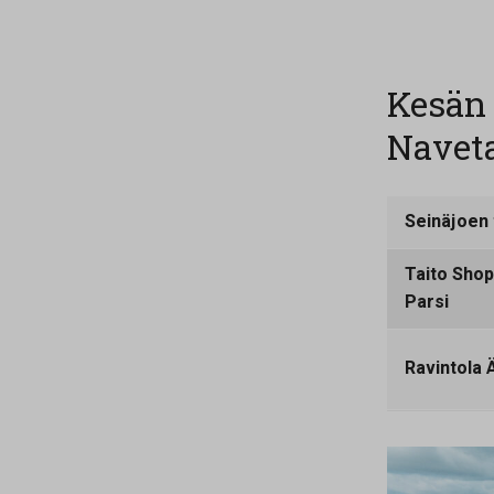
Kesän 
Navet
Seinäjoen 
Taito Shop
Parsi
Ravintola Ä