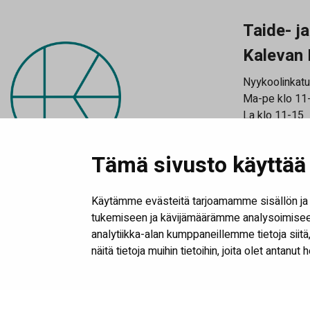
Taide- j
Kalevan 
Nyykoolinkatu
Ma-pe klo 11
La klo 11-15
Katso poikkeu
Tilaa uutiski
Tämä sivusto käyttää 
Käytämme evästeitä tarjoamamme sisällön ja 
tukemiseen ja kävijämäärämme analysoimiseen
analytiikka-alan kumppaneillemme tietoja sii
näitä tietoja muihin tietoihin, joita olet antanut 