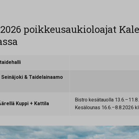
2026 poikkeusaukioloajat Kal
assa
taidehalli
 Seinäjoki & Taidelainaamo
Bistro kesätauolla 13.6.–11.8
ärellä Kuppi + Kattila
Kesälounas 16.6.–8.8.2026 k