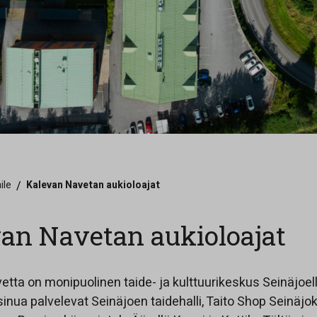
ile
/
Kalevan Navetan aukioloajat
an Navetan aukioloajat
tta on monipuolinen taide- ja kulttuurikeskus Seinäjoel
nua palvelevat Seinäjoen taidehalli, Taito Shop Seinäjok