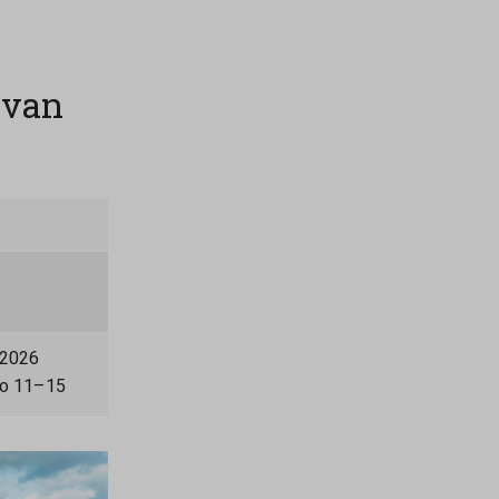
evan
.2026
lo 11–15