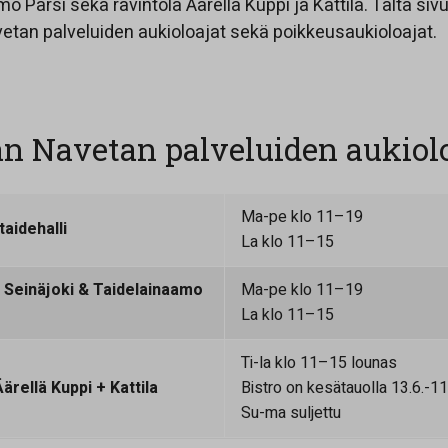
o Parsi sekä ravintola Äärellä Kuppi ja Kattila. Tältä sivu
etan palveluiden aukioloajat sekä poikkeusaukioloajat.
n Navetan palveluiden aukiolo
Ma-pe klo 11–19
taidehalli
La klo 11–15
 Seinäjoki & Taidelainaamo
Ma-pe klo 11–19
La klo 11–15
Ti-la klo 11–15 lounas
ärellä Kuppi + Kattila
Bistro on kesätauolla 13.6.-1
Su-ma suljettu