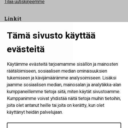
Tilaa uutiskirjeemme
Linkit
Yhteystiedot
Tämä sivusto käyttää
Toimijat
evästeitä
Tilat
Tapahtumat
Käytämme evästeitä tarjoamamme sisällön ja mainosten
Kokouspaketit
räätälöimiseen, sosiaalisen median ominaisuuksien
tukemiseen ja kävijämäärämme analysoimiseen. Lisäksi
Palaute
jaamme sosiaalisen median, mainosalan ja analytiikka-alan
Näytä evästeasetukset
kumppaneillemme tietoja siitä, miten käytät sivustoamme.
Kumppanimme voivat yhdistää näitä tietoja muihin tietoihin,
joita olet antanut heille tai joita on kerätty, kun olet
Seuraa meitä
käyttänyt heidän palvelujaan.