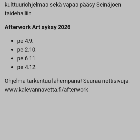
kulttuuriohjelmaa sekä vapaa pääsy Seinäjoen
taidehalliin.
Afterwork Art syksy 2026
pe 4.9.
pe 2.10.
pe 6.11.
pe 4.12.
Ohjelma tarkentuu lähempänä! Seuraa nettisivuja:
www.kalevannavetta.fi/afterwork