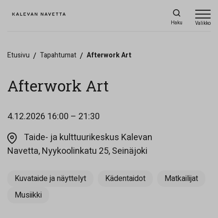
Haku
Valikko
Etusivu
/
Tapahtumat
/
Afterwork Art
Afterwork Art
4.12.2026
16:00 – 21:30
Taide- ja kulttuurikeskus Kalevan
Opens in a new ta
Navetta, Nyykoolinkatu 25, Seinäjoki
Kuvataide ja näyttelyt
Kädentaidot
Matkailijat
Musiikki