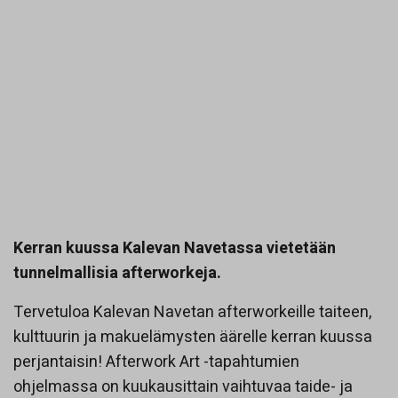
Kerran kuussa Kalevan Navetassa vietetään
tunnel­mal­li­sia after­workeja.
Tervetuloa Kalevan Navetan afterworkeille taiteen,
kulttuurin ja makuelämysten äärelle kerran kuussa
perjantaisin! Afterwork Art -tapahtumien
ohjelmassa on kuukausittain vaihtuvaa taide- ja