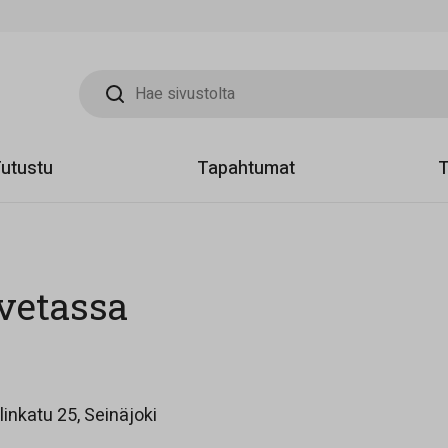
Hae sivustolta
utustu
Tapahtumat
T
vetassa
Opens in a new tab
inkatu 25, Seinäjoki