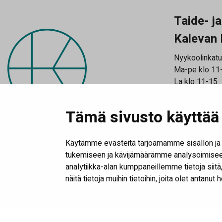
Taide- j
Kalevan 
Nyykoolinkatu
Ma-pe klo 11
La klo 11-15
Katso poikkeu
Tilaa uutiski
Tämä sivusto käyttää 
Käytämme evästeitä tarjoamamme sisällön ja 
tukemiseen ja kävijämäärämme analysoimiseen
analytiikka-alan kumppaneillemme tietoja sii
näitä tietoja muihin tietoihin, joita olet antanut 