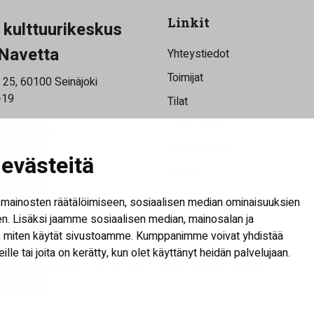
Linkit
a kulttuurikeskus
Navetta
Yhteystiedot
Toimijat
 25, 60100 Seinäjoki
-19
Tilat
Tapahtumat
saukioloajat
rjeemme
Kokouspaketit
evästeitä
Palaute
Näytä evästeasetukset
mainosten räätälöimiseen, sosiaalisen median ominaisuuksien
. Lisäksi jaamme sosiaalisen median, mainosalan ja
tä, miten käytät sivustoamme. Kumppanimme voivat yhdistää
heille tai joita on kerätty, kun olet käyttänyt heidän palvelujaan.
Saavutettavuusseloste
| © Kalevan Navetta 2026