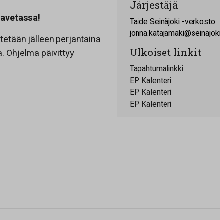
Järjestäjä
Navetassa!
Taide Seinäjoki -verkosto
jonna.katajamaki@seinajoki.
etään jälleen perjantaina
Ulkoiset linkit
 Ohjelma päivittyy
Tapahtumalinkki
EP Kalenteri
EP Kalenteri
EP Kalenteri