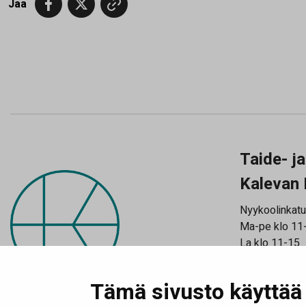
Jaa
Taide- j
Kalevan 
Nyykoolinkatu
Ma-pe klo 11
La klo 11-15
Katso poikkeu
Tilaa uutiski
Tämä sivusto käyttää 