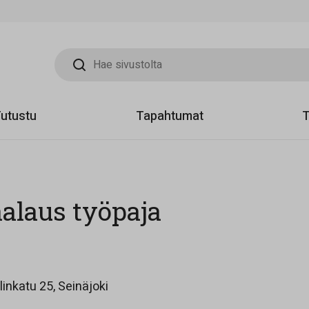
Hae sivustolta
utustu
Tapahtumat
T
alaus työpaja
Opens in a new tab
inkatu 25, Seinäjoki