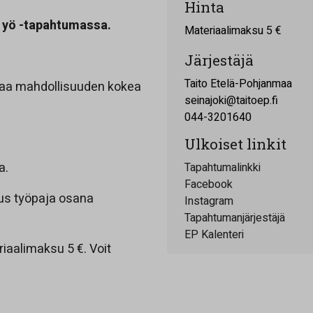
Hinta
 yö -tapahtumassa.
Materiaalimaksu 5 €
Järjestäjä
Taito Etelä-Pohjanmaa
oaa mahdollisuuden kokea
seinajoki@taitoep.fi
044-3201640
Ulkoiset linkit
a.
Tapahtumalinkki
Facebook
us työpaja osana
Instagram
Tapahtumanjärjestäjä
EP Kalenteri
iaalimaksu 5 €. Voit