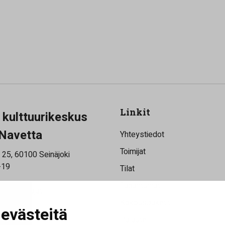
Linkit
a kulttuurikeskus
Navetta
Yhteystiedot
Toimijat
 25, 60100 Seinäjoki
-19
Tilat
Tapahtumat
saukioloajat
rjeemme
Kokouspaketit
evästeitä
Palaute