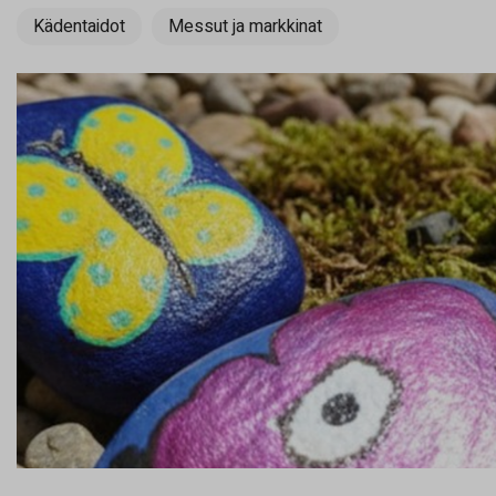
Kädentaidot
Messut ja markkinat