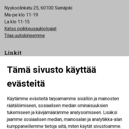
Nyykoolinkatu 25, 60100 Seinäjoki
Ma-pe klo 11-19
La klo 11-15
Katso poikkeusaukioloajat
Tilaa uutiskirjeemme
Linkit
Yhteystiedot
Tämä sivusto käyttää
Toimijat
evästeitä
Tilat
Tapahtumat
Käytämme evästeitä tarjoamamme sisällön ja mainosten
Kokouspaketit
räätälöimiseen, sosiaalisen median ominaisuuksien
tukemiseen ja kävijämäärämme analysoimiseen. Lisäksi
Palaute
jaamme sosiaalisen median, mainosalan ja analytiikka-alan
Näytä evästeasetukset
kumppaneillemme tietoja siitä, miten käytät sivustoamme.