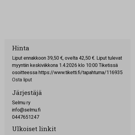
Hinta
Liput ennakkoon 39,50 €, ovelta 42,50 €. Liput tulevat
myyntiin keskiviikkona 1.4.2026 klo 10:00 Tiketissä
osoitteessa https://www.tiketti.fi/tapahtuma/116935
Osta liput
Järjestäjä
Selmu ry
info@selmu.fi
0447651247
Ulkoiset linkit