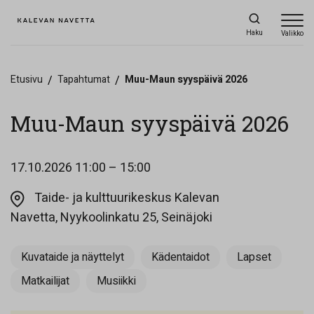
Haku
Valikko
Etusivu
/
Tapahtumat
/
Muu-Maun syyspäivä 2026
Muu-Maun syyspäivä 2026
17.10.2026
11:00 – 15:00
Taide- ja kulttuurikeskus Kalevan
Opens in a new ta
Navetta, Nyykoolinkatu 25, Seinäjoki
Kuvataide ja näyttelyt
Kädentaidot
Lapset
Matkailijat
Musiikki