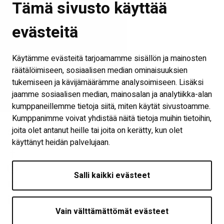
Yhteystiedot
Tämä sivusto käyttää
Toimijat
evästeitä
Tilat
Tapahtumat
Käytämme evästeitä tarjoamamme sisällön ja mainosten
Kokouspaketit
räätälöimiseen, sosiaalisen median ominaisuuksien
tukemiseen ja kävijämäärämme analysoimiseen. Lisäksi
Palaute
jaamme sosiaalisen median, mainosalan ja analytiikka-alan
Näytä evästeasetukset
kumppaneillemme tietoja siitä, miten käytät sivustoamme.
Kumppanimme voivat yhdistää näitä tietoja muihin tietoihin,
joita olet antanut heille tai joita on kerätty, kun olet
Seuraa meitä
käyttänyt heidän palvelujaan.
Salli kaikki evästeet
Vain välttämättömät evästeet