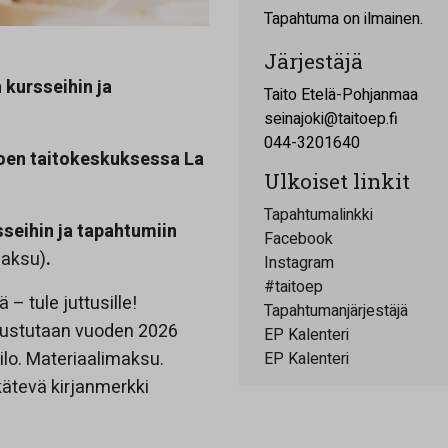
Tapahtuma on ilmainen.
Järjestäjä
kursseihin ja
Taito Etelä-Pohjanmaa
seinajoki@taitoep.fi
044-3201640
joen taitokeskuksessa La
Ulkoiset linkit
Tapahtumalinkki
seihin ja tapahtumiin
Facebook
maksu)
.
Instagram
#taitoep
– tule juttusille!
Tapahtumanjärjestäjä
tustutaan vuoden 2026
EP Kalenteri
ilo. Materiaalimaksu.
EP Kalenteri
ätevä kirjanmerkki