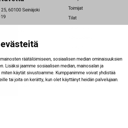
Toimijat
 25, 60100 Seinäjoki
-19
Tilat
Tapahtumat
saukioloajat
rjeemme
Kokouspaketit
evästeitä
Palaute
Näytä evästeasetukset
mainosten räätälöimiseen, sosiaalisen median ominaisuuksien
. Lisäksi jaamme sosiaalisen median, mainosalan ja
tä, miten käytät sivustoamme. Kumppanimme voivat yhdistää
heille tai joita on kerätty, kun olet käyttänyt heidän palvelujaan.
Saavutettavuusseloste
| © Kalevan Navetta 2026