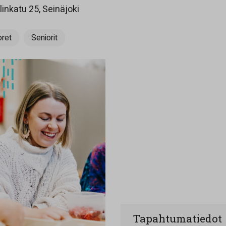
Opens in a new tab
inkatu 25, Seinäjoki
ret
Seniorit
Tapahtumatiedot