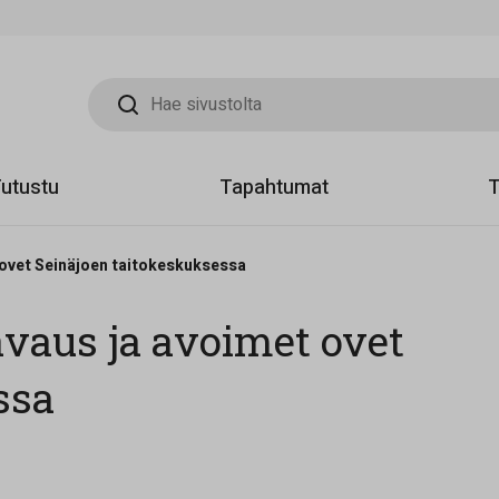
Hae sivustolta
utustu
Tapahtumat
T
 ovet Seinäjoen taitokeskuksessa
avaus ja avoimet ovet
ssa