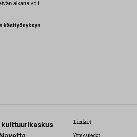
äivän aikana voit
n käsityösyksyn
Linkit
a kulttuurikeskus
Navetta
Yhteystiedot