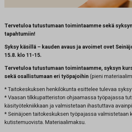
Tervetuloa tutustumaan toimintaamme sekä syksyn 
tapahtumiin!
Syksy käsillä – kauden avaus ja avoimet ovet Seinä
15.8. klo 11-15.
Tervetuloa tutustumaan toimintaamme, syksyn kurs
sekä osallistumaan eri työpajoihin
(pieni materiaali
* Taitokeskuksen henkilökunta esittelee tulevaa syksyä 
* Vaasan tilkkupatteriston ohjaamassa työpajassa tu
käsityötekniikkaan ja valmistetaan ihastuttava avainpi
* Seinäjoen taitokeskuksen työpajassa valmistetaan k
kutistemuovista. Materiaalimaksu.