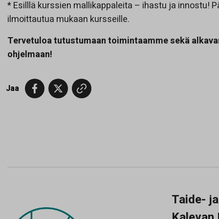
* Esilllä kurssien mallikappaleita – ihastu ja innostu! P
ilmoittautua mukaan kursseille.
Tervetuloa tutustumaan toimintaamme sekä alkava
ohjelmaan!
Jaa
Taide- j
Kalevan 