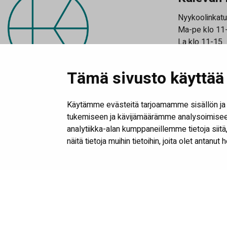
Nyykoolinkatu
Ma-pe klo 11
La klo 11-15
Katso poikkeu
Tilaa uutiski
Tämä sivusto käyttää 
Käytämme evästeitä tarjoamamme sisällön ja 
tukemiseen ja kävijämäärämme analysoimiseen
analytiikka-alan kumppaneillemme tietoja sii
näitä tietoja muihin tietoihin, joita olet antanut 