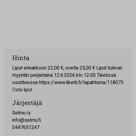
Hinta
Liput ennakkoon 22,00 €, ovelta 25,00 € Liput tulevat
myyntiin perjantaina 12.6.2026 klo 12:00 Tiketissä
osoitteessa https://www.tiketti.fi/tapahtuma/118075
Osta liput
Järjestäjä
Selmu ry
info@selmu.fi
0447651247