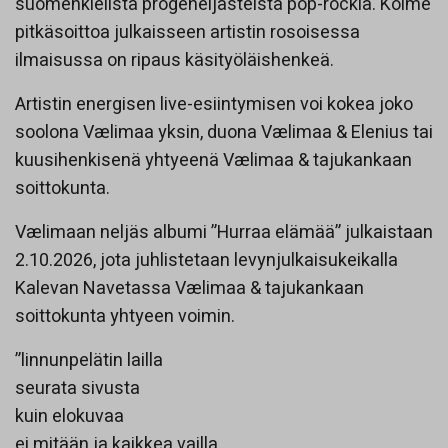
suomenkielistä progeheijasteista pop-rockia. Kolme
pitkäsoittoa julkaisseen artistin rosoisessa
ilmaisussa on ripaus käsityöläishenkeä.
Artistin energisen live-esiintymisen voi kokea joko
soolona Vælimaa yksin, duona Vælimaa & Elenius tai
kuusihenkisenä yhtyeenä Vælimaa & tajukankaan
soittokunta.
Vælimaan neljäs albumi ”Hurraa elämää” julkaistaan
2.10.2026, jota juhlistetaan levynjulkaisukeikalla
Kalevan Navetassa Vælimaa & tajukankaan
soittokunta yhtyeen voimin.
”linnunpelätin lailla
seurata sivusta
kuin elokuvaa
ei mitään ja kaikkea vailla