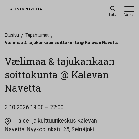
Haku
Valikko
Etusivu
/
Tapahtumat
/
Vælimaa & tajukankaan soittokunta @ Kalevan Navetta
Vælimaa & tajukankaan
soittokunta @ Kalevan
Navetta
3.10.2026
19:00 – 22:00
Taide- ja kulttuurikeskus Kalevan
Opens in a new ta
Navetta, Nyykoolinkatu 25, Seinäjoki