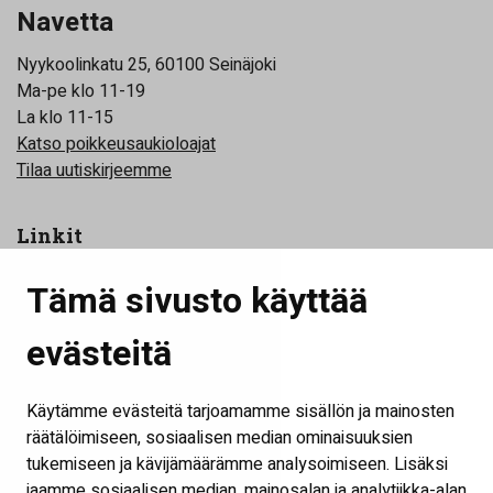
Navetta
Nyykoolinkatu 25, 60100 Seinäjoki
Ma-pe klo 11-19
La klo 11-15
Katso poikkeusaukioloajat
Tilaa uutiskirjeemme
Linkit
Yhteystiedot
Tämä sivusto käyttää
Toimijat
evästeitä
Tilat
Tapahtumat
Käytämme evästeitä tarjoamamme sisällön ja mainosten
Kokouspaketit
räätälöimiseen, sosiaalisen median ominaisuuksien
tukemiseen ja kävijämäärämme analysoimiseen. Lisäksi
Palaute
jaamme sosiaalisen median, mainosalan ja analytiikka-alan