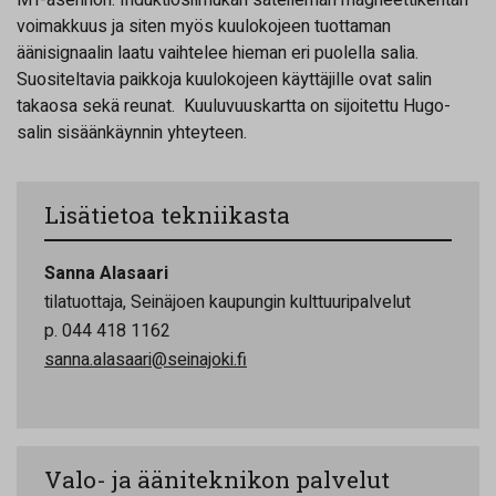
MT-asennon. Induktiosilmukan säteilemän magneettikentän
voimakkuus ja siten myös kuulokojeen tuottaman
äänisignaalin laatu vaihtelee hieman eri puolella salia.
Suositeltavia paikkoja kuulokojeen käyttäjille ovat salin
takaosa sekä reunat. Kuuluvuuskartta on sijoitettu Hugo-
salin sisäänkäynnin yhteyteen.
Lisätietoa tekniikasta
Sanna Alasaari
tilatuottaja, Seinäjoen kaupungin kulttuuripalvelut
p. 044 418 1162
sanna.alasaari@seinajoki.fi
Valo- ja ääniteknikon palvelut