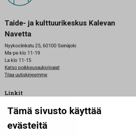
Taide- ja kulttuurikeskus Kalevan
Navetta
Nyykoolinkatu 25, 60100 Seinäjoki
Ma-pe klo 11-19
La klo 11-15
Katso poikkeusaukioloajat
Tilaa uutiskirjeemme
Linkit
Yhteystiedot
Tämä sivusto käyttää
Toimijat
evästeitä
Tilat