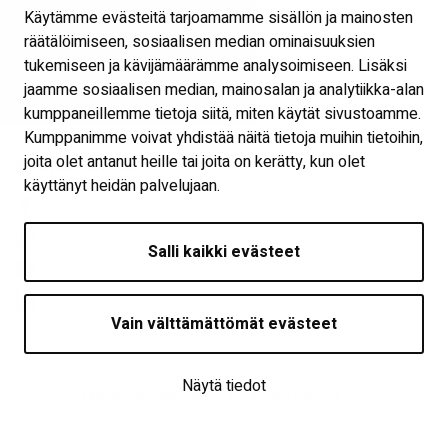
Tapahtumat
Käytämme evästeitä tarjoamamme sisällön ja mainosten
Kokouspaketit
räätälöimiseen, sosiaalisen median ominaisuuksien
tukemiseen ja kävijämäärämme analysoimiseen. Lisäksi
Palaute
jaamme sosiaalisen median, mainosalan ja analytiikka-alan
Näytä evästeasetukset
kumppaneillemme tietoja siitä, miten käytät sivustoamme.
Kumppanimme voivat yhdistää näitä tietoja muihin tietoihin,
joita olet antanut heille tai joita on kerätty, kun olet
Seuraa meitä
käyttänyt heidän palvelujaan.
Salli kaikki evästeet
Vain välttämättömät evästeet
Näytä tiedot
Saavutettavuusseloste
| © Kalevan Navetta 2026