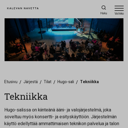
Haku
Valikko
Etusivu
/
Järjestä
/
Tilat
/
Hugo-sali
/
Tekniikka
Tekniikka
Hugo-salissa on kiinteänä ääni- ja valojärjestelmä, joka
soveltuu myös konsertti- ja esityskäyttöön. Järjestelmän
käyttö edellyttää ammattimaisen teknikon palvelua ja talon